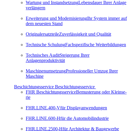
Wartung und Instandsetzung
Lebensdauer Ihrer Anlage
verlängern
Erweiterung und Modernisierung
Ihr System immer auf
dem neuesten Stand
Originalersatzteile
Zuverlässigkeit und Qualität
Technische Schulung
Fachspezifische Weiterbildungen
Technisches Audit
Steigerung Ihrer
Anlagenproduktivität
Maschinenumsetzung
Professioneller Umzug Ihrer
Maschine
Beschichtungsservice
Beschichtungsservice
FHR Beschichtungsservice
Be­mus­te­rung oder Klein­se­
rie
FHR.LINE.400-V
für Displayanwendungen
FHR.LINE.600-H
für die Automobilindustrie
FHR.LINE.2500-H
für Architektur & Baugewerbe