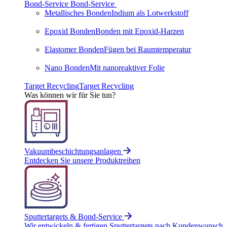
Bond-Service
Bond-Service
Metallisches Bonden
Indium als Lotwerkstoff
Epoxid Bonden
Bonden mit Epoxid-Harzen
Elastomer Bonden
Fügen bei Raumtemperatur
Nano Bonden
Mit nanoreaktiver Folie
Target Recycling
Target Recycling
Was können wir für Sie tun?
Vakuumbeschichtungsanlagen
Entdecken Sie unsere Produktreihen
Sputtertargets & Bond-Service
Wir entwickeln & fertigen Sputtertargets nach Kundenwunsch