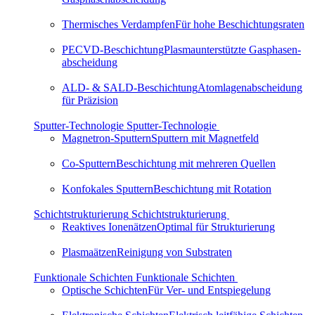
Thermisches Verdampfen
Für hohe Beschichtungsraten
PECVD-Beschichtung
Plas­ma­un­ter­stütz­te Gaspha­sen­
ab­schei­dung
ALD- & SALD-Beschichtung
Atom­la­gen­ab­schei­dung
für Präzision
Sputter-Technologie
Sputter-Technologie
Magnetron-Sputtern
Sputtern mit Magnetfeld
Co-Sputtern
Beschichtung mit mehreren Quellen
Konfokales Sputtern
Beschichtung mit Rotation
Schichtstrukturierung
Schichtstrukturierung
Reaktives Ionenätzen
Optimal für Struk­tu­rierung
Plasmaätzen
Rei­nigung von Substraten
Funktionale Schichten
Funktionale Schichten
Optische Schichten
Für Ver- und Entspiegelung