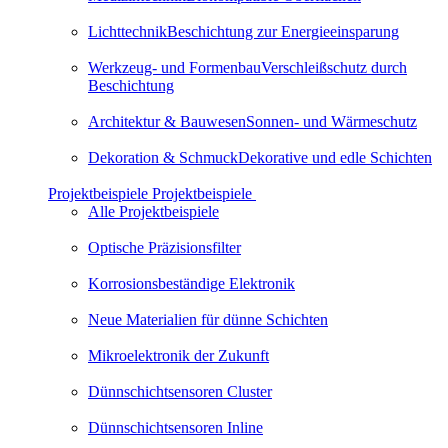
Lichttechnik
Beschichtung zur Energieeinsparung
Werkzeug- und Formenbau
Verschleißschutz durch
Beschichtung
Architektur & Bauwesen
Son­nen- und Wär­me­schutz
Dekoration & Schmuck
Dekorative und edle Schichten
Projektbeispiele
Projektbeispiele
Alle Projektbeispiele
Optische Präzi­si­ons­filter
Korrosionsbeständige Elektronik
Neue Materialien für dünne Schichten
Mikro­elek­tronik der Zukunft
Dünnschicht­sen­soren Cluster
Dünnschicht­sen­soren Inline