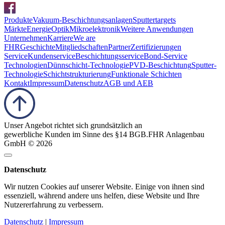
Produkte
Vakuum-Beschichtungsanlagen
Sputtertargets
Märkte
Energie
Optik
Mikroelektronik
Weitere Anwendungen
Unternehmen
Karriere
We are
FHR
Geschichte
Mitgliedschaften
Partner
Zertifizierungen
Service
Kundenservice
Beschichtungsservice
Bond-Service
Technologien
Dünnschicht-Technologie
PVD-Beschichtung
Sputter-
Technologie
Schichtstrukturierung
Funktionale Schichten
Kontakt
Impressum
Datenschutz
AGB und AEB
Unser Angebot richtet sich grundsätzlich an
gewerbliche Kunden im Sinne des §14 BGB.
FHR Anlagenbau
GmbH © 2026
Datenschutz
Wir nutzen Cookies auf unserer Website. Einige von ihnen sind
essenziell, während andere uns helfen, diese Website und Ihre
Nutzererfahrung zu verbessern.
Datenschutz
|
Impressum