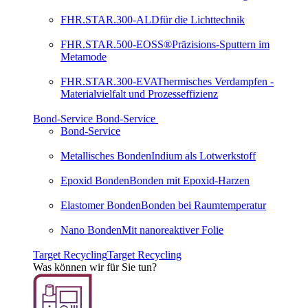
FHR.STAR.300-ALD
für die Lichttechnik
FHR.STAR.500-EOSS®
Präzisions-Sputtern im
Metamode
FHR.STAR.300-EVA
Thermisches Verdampfen -
Materialvielfalt und Prozesseffizienz
Bond-Service
Bond-Service
Bond-Service
Metallisches Bonden
Indium als Lotwerkstoff
Epoxid Bonden
Bonden mit Epoxid-Harzen
Elastomer Bonden
Bonden bei Raumtemperatur
Nano Bonden
Mit nanoreaktiver Folie
Target Recycling
Target Recycling
Was können wir für Sie tun?