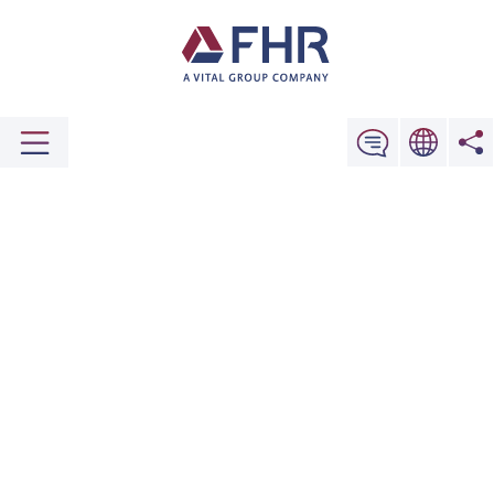
Dünnschichttechnologie für eine nachhaltige
Zukunft
BESCHICHTUNGEN IN DER
ENERGIETECHNIK
Erkunden Sie unsere Branchen