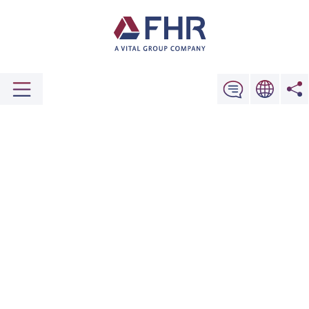
Kontakt aufnehmen
SO ERREICHEN SIE UNS
Sie wollen uns anrufen, eine Nachricht
schreiben oder bei uns vorbeikommen? So
erreichen Sie uns.