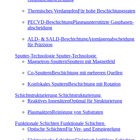
Thermisches Verdampfen
Für hohe Beschichtungsraten
PECVD-Beschichtung
Plas­ma­un­ter­stütz­te Gaspha­sen­
ab­schei­dung
ALD- & SALD-Beschichtung
Atom­la­gen­ab­schei­dung
für Präzision
Sputter-Technologie
Sputter-Technologie
Magnetron-Sputtern
Sputtern mit Magnetfeld
Co-Sputtern
Beschichtung mit mehreren Quellen
Konfokales Sputtern
Beschichtung mit Rotation
Schichtstrukturierung
Schichtstrukturierung
Reaktives Ionenätzen
Optimal für Struk­tu­rierung
Plasmaätzen
Rei­nigung von Substraten
Funktionale Schichten
Funktionale Schichten
Optische Schichten
Für Ver- und Entspiegelung