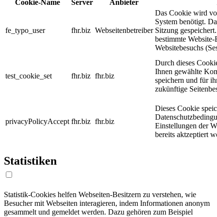
Cookie-Name
Server
Anbieter
Das Cookie wird v
System benötigt. D
fe_typo_user
fhr.biz
Webseitenbetreiber
Sitzung gespeichert
bestimmte Website-
Websitebesuchs (Ses
Durch dieses Cooki
Ihnen gewählte Kom
test_cookie_set
fhr.biz
fhr.biz
speichern und für ih
zukünftige Seitenbe
Dieses Cookie speic
Datenschutzbeding
privacyPolicyAccept
fhr.biz
fhr.biz
Einstellungen der W
bereits aktzeptiert 
Statistiken
Statistik-Cookies helfen Webseiten-Besitzern zu verstehen, wie
Besucher mit Webseiten interagieren, indem Informationen anonym
gesammelt und gemeldet werden. Dazu gehören zum Beispiel