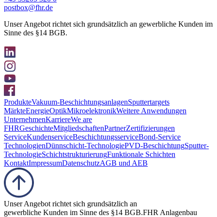
postbox@fhr.de
Unser Angebot richtet sich grundsätzlich an gewerbliche Kunden im
Sinne des §14 BGB.
Produkte
Vakuum-Beschichtungsanlagen
Sputtertargets
Märkte
Energie
Optik
Mikroelektronik
Weitere Anwendungen
Unternehmen
Karriere
We are
FHR
Geschichte
Mitgliedschaften
Partner
Zertifizierungen
Service
Kundenservice
Beschichtungsservice
Bond-Service
Technologien
Dünnschicht-Technologie
PVD-Beschichtung
Sputter-
Technologie
Schichtstrukturierung
Funktionale Schichten
Kontakt
Impressum
Datenschutz
AGB und AEB
Unser Angebot richtet sich grundsätzlich an
gewerbliche Kunden im Sinne des §14 BGB.
FHR Anlagenbau