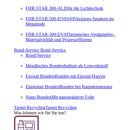
FHR.STAR.300-ALD
für die Lichttechnik
FHR.STAR.500-EOSS®
Präzisions-Sputtern im
Metamode
FHR.STAR.300-EVA
Thermisches Verdampfen -
Materialvielfalt und Prozesseffizienz
Bond-Service
Bond-Service
Bond-Service
Metallisches Bonden
Indium als Lotwerkstoff
Epoxid Bonden
Bonden mit Epoxid-Harzen
Elastomer Bonden
Bonden bei Raumtemperatur
Nano Bonden
Mit nanoreaktiver Folie
Target Recycling
Target Recycling
Was können wir für Sie tun?