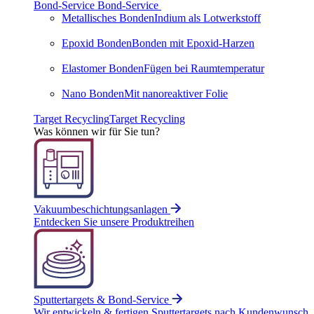
Bond-Service
Bond-Service
Metallisches Bonden
Indium als Lotwerkstoff
Epoxid Bonden
Bonden mit Epoxid-Harzen
Elastomer Bonden
Fügen bei Raumtemperatur
Nano Bonden
Mit nanoreaktiver Folie
Target Recycling
Target Recycling
Was können wir für Sie tun?
Vakuumbeschichtungsanlagen
Entdecken Sie unsere Produktreihen
Sputtertargets & Bond-Service
Wir entwickeln & fertigen Sputtertargets nach Kundenwunsch