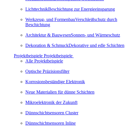
Lichttechnik
Beschichtung zur Energieeinsparung
Werkzeug- und Formenbau
Verschleißschutz durch
Beschichtung
Architektur & Bauwesen
Son­nen- und Wär­me­schutz
Dekoration & Schmuck
Dekorative und edle Schichten
Projektbeispiele
Projektbeispiele
Alle Projektbeispiele
Optische Präzi­si­ons­filter
Korrosionsbeständige Elektronik
Neue Materialien für dünne Schichten
Mikro­elek­tronik der Zukunft
Dünnschicht­sen­soren Cluster
Dünnschicht­sen­soren Inline