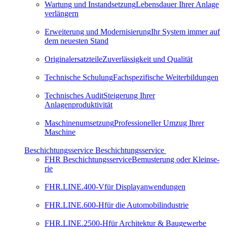
Wartung und Instandsetzung
Lebensdauer Ihrer Anlage
verlängern
Erweiterung und Modernisierung
Ihr System immer auf
dem neuesten Stand
Originalersatzteile
Zuverlässigkeit und Qualität
Technische Schulung
Fachspezifische Weiterbildungen
Technisches Audit
Steigerung Ihrer
Anlagenproduktivität
Maschinenumsetzung
Professioneller Umzug Ihrer
Maschine
Beschichtungsservice
Beschichtungsservice
FHR Beschichtungsservice
Be­mus­te­rung oder Klein­se­
rie
FHR.LINE.400-V
für Displayanwendungen
FHR.LINE.600-H
für die Automobilindustrie
FHR.LINE.2500-H
für Architektur & Baugewerbe