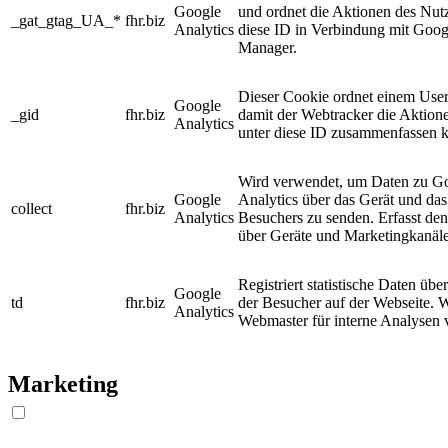
Google
und ordnet die Aktionen des Nutz
_gat_gtag_UA_*
fhr.biz
Analytics
diese ID in Verbindung mit Goog
Manager.
Dieser Cookie ordnet einem User
Google
_gid
fhr.biz
damit der Webtracker die Aktion
Analytics
unter diese ID zusammenfassen 
Wird verwendet, um Daten zu G
Google
Analytics über das Gerät und das
collect
fhr.biz
Analytics
Besuchers zu senden. Erfasst de
über Geräte und Marketingkanäl
Registriert statistische Daten übe
Google
td
fhr.biz
der Besucher auf der Webseite. 
Analytics
Webmaster für interne Analysen
Marketing